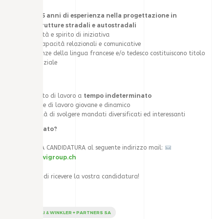
5 anni di esperienza nella progettazione in
Minimo
infrastrutture stradali e autostradali
Flessibilità e spirito di iniziativa
Buone capacità relazionali e comunicative
Conoscenze della lingua francese e/o tedesco costituiscono titolo
preferenziale
Offriamo:
tempo indeterminato
Contratto di lavoro a
Ambiente di lavoro giovane e dinamico
Possibilità di svolgere mandati diversificati ed interessanti
Sei interessato?
INVIA LA TUA CANDIDATURA al seguente indirizzo mail:
mawi@mawigroup.ch
Saremo lieti di ricevere la vostra candidatura!
MARCIONELLI & WINKLER + PARTNERS SA