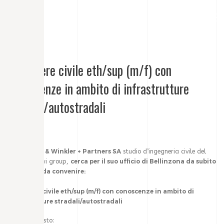
Togg
navi
Ingegnere civile eth/sup (m/f) con
conoscenze in ambito di infrastrutture
stradali/autostradali
Marcionelli & Winkler + Partners SA
studio d’ingegneria civile del
cerca per il suo ufficio di Bellinzona da subito
gruppo mawi group,
o per data da convenire:
Ingegnere civile eth/sup (m/f) con conoscenze in ambito di
infrastrutture stradali/autostradali
Profilo richiesto: